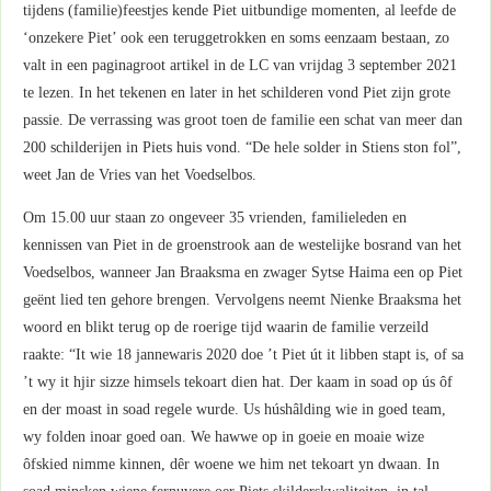
tijdens (familie)feestjes kende Piet uitbundige momenten, al leefde de
‘onzekere Piet’ ook een teruggetrokken en soms eenzaam bestaan, zo
valt in een paginagroot artikel in de LC van vrijdag 3 september 2021
te lezen. In het tekenen en later in het schilderen vond Piet zijn grote
passie. De verrassing was groot toen de familie een schat van meer dan
200 schilderijen in Piets huis vond. “De hele solder in Stiens ston fol”,
weet Jan de Vries van het Voedselbos.
Om 15.00 uur staan zo ongeveer 35 vrienden, familieleden en
kennissen van Piet in de groenstrook aan de westelijke bosrand van het
Voedselbos, wanneer Jan Braaksma en zwager Sytse Haima een op Piet
geënt lied ten gehore brengen. Vervolgens neemt Nienke Braaksma het
woord en blikt terug op de roerige tijd waarin de familie verzeild
raakte: “It wie 18 jannewaris 2020 doe ’t Piet út it libben stapt is, of sa
’t wy it hjir sizze himsels tekoart dien hat. Der kaam in soad op ús ôf
en der moast in soad regele wurde. Us húshâlding wie in goed team,
wy folden inoar goed oan. We hawwe op in goeie en moaie wize
ôfskied nimme kinnen, dêr woene we him net tekoart yn dwaan. In