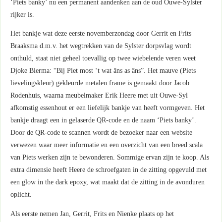
‘Piets banky’ nu een permanent aandenken aan de oud Ouwe-Sylster
rijker is.
Het bankje wat deze eerste novemberzondag door Gerrit en Frits
Braaksma d.m.v. het wegtrekken van de Sylster dorpsvlag wordt
onthuld, staat niet geheel toevallig op twee wiebelende veren weet
Djoke Bierma: “Bij Piet most ‘t wat âns as âns”. Het mauve (Piets
lievelingskleur) gekleurde metalen frame is gemaakt door Jacob
Rodenhuis, waarna meubelmaker Erik Heere met uit Ouwe-Syl
afkomstig essenhout er een liefelijk bankje van heeft vormgeven. Het
bankje draagt een in gelaserde QR-code en de naam ‘Piets banky’.
Door de QR-code te scannen wordt de bezoeker naar een website
verwezen waar meer informatie en een overzicht van een breed scala
van Piets werken zijn te bewonderen. Sommige ervan zijn te koop. Als
extra dimensie heeft Heere de schroefgaten in de zitting opgevuld met
een glow in the dark epoxy, wat maakt dat de zitting in de avonduren
oplicht.
Als eerste nemen Jan, Gerrit, Frits en Nienke plaats op het