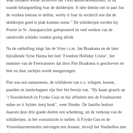
soad minsken wiene fernuvere oer Piets skilderskwaliteiten, in tal
toande belangstelling foar de skilderijen. It idee ûntstie om in part fan
de wurken tentoan te stellen, werby it foar ús wichtich wie dat de
skilderijen goed te plak komme soene.” De schilderijen werden bij
Poorte in St.-Annaparochie geëxposeerd en veel werken van de
talentvolle schilder vonden gretig aftrek.
Na de onthulling zingt Jan de Vries i.s.m. Jan Braaksma en de later
bijvallende Sytse Haima het lied ‘Freedom Holliday Cruise’, het
nummer van de Feetwarmers dat door Piet Braaksma is geschreven en
hier en daar zachtjes wordt meegezongen.
Piet was een natuurmens, de schilderen van o.a. schapen, koeien,
paarden en landschappen zijn hier het bewijs van. “Hy kaam graach op
’t Noorderleech (it Fryske Gea) en hie affiniteit mei de Froubuorster
mûne en it Sylster iterij bosk”, weet Nienke. De familie besloot
daarom deze drie goede doelen een schenking, uit de verkoop van de
schilderijen, in het vooruitzicht te stellen. It Fryske Gea en de
Vrouwbuurstermolen ontvingen een donatie, terwijl het Voedselbos met