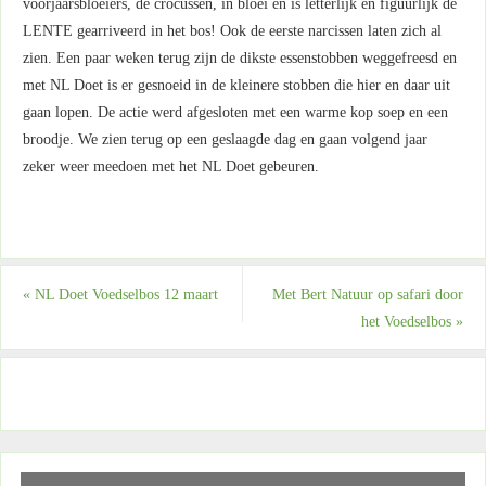
voorjaarsbloeiers, de crocussen, in bloei en is letterlijk en figuurlijk de
LENTE gearriveerd in het bos! Ook de eerste narcissen laten zich al
zien. Een paar weken terug zijn de dikste essenstobben weggefreesd en
met NL Doet is er gesnoeid in de kleinere stobben die hier en daar uit
gaan lopen. De actie werd afgesloten met een warme kop soep en een
broodje. We zien terug op een geslaagde dag en gaan volgend jaar
zeker weer meedoen met het NL Doet gebeuren.
«
NL Doet Voedselbos 12 maart
Met Bert Natuur op safari door
het Voedselbos
»