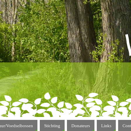
uur/Voedselbossen
Stichting
Donateurs
Links
Cont