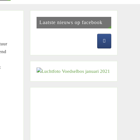
Laatste nieuws op facebook
tuur
nend
t